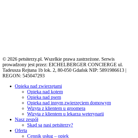
© 2026 petsiterzy.pl. Wszelkie prawa zastrzeżone. Serwis
prowadzony jest przez: EICHELBERGER CONCIERGE ul.
Tadeusza Rejtana 1b lok. 2, 80-050 Gdańsk NIP: 5891986613 |
REGON: 545047293
Close
Opieka nad zwierzętami
Menu
Opieka nad kotem
Opieka nad psem
Opieka nad innym zwierzęciem domowym
Wizyta z klientem u groomera
Wizyta z klientem u lekarza weterynarii
Nasz zespół
Skąd są nasi petsiterzy?
Oferta
Cennik usług – opiek