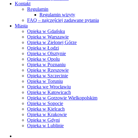
Kontakt
Regulamin
Regulamin wizyty
FAQ – najczęściej zadawane pytania
Miasta
Opieka w Gdańsku
Opieka w Warszawie
Opieka w Zielonej Górze
Opieka w Łodzi
Opieka w Olsztynie
Opieka w Opolu
Opieka w Poznaniu
Opieka w Rzeszowie
Opieka w Szczecinie
Opieka w Toruniu
Opieka we Wrocławiu
Opieka w Katowicach
Opieka w Gorzowie Wielkopolskim
Opieka w Sopocie
Opieka w Kielcach
Opieka w Krakowie
Opieka w Gdyni
Opieka w Lublinie
facebook