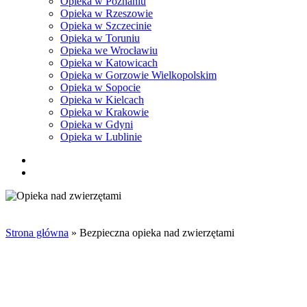
Opieka w Poznaniu
Opieka w Rzeszowie
Opieka w Szczecinie
Opieka w Toruniu
Opieka we Wrocławiu
Opieka w Katowicach
Opieka w Gorzowie Wielkopolskim
Opieka w Sopocie
Opieka w Kielcach
Opieka w Krakowie
Opieka w Gdyni
Opieka w Lublinie
facebook
pinterest
youtube
instagram
tiktok
email
search
Strona główna
»
Bezpieczna opieka nad zwierzętami