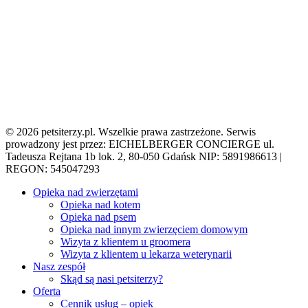
© 2026 petsiterzy.pl. Wszelkie prawa zastrzeżone. Serwis
prowadzony jest przez: EICHELBERGER CONCIERGE ul.
Tadeusza Rejtana 1b lok. 2, 80-050 Gdańsk NIP: 5891986613 |
REGON: 545047293
Close
Opieka nad zwierzętami
Menu
Opieka nad kotem
Opieka nad psem
Opieka nad innym zwierzęciem domowym
Wizyta z klientem u groomera
Wizyta z klientem u lekarza weterynarii
Nasz zespół
Skąd są nasi petsiterzy?
Oferta
Cennik usług – opiek