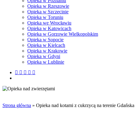
Opieka w Poznaniu
Opieka w Rzeszowie
Opieka w Szczecinie
Opieka w Toruniu
Opieka we Wrocławiu
Opieka w Katowicach
Opieka w Gorzowie Wielkopolskim
Opieka w Sopocie
Opieka w Kielcach
Opieka w Krakowie
Opieka w Gdyni
Opieka w Lublinie
facebook
pinterest
youtube
instagram
tiktok
email
search
Strona główna
»
Opieka nad kotami z cukrzycą na terenie Gdańska