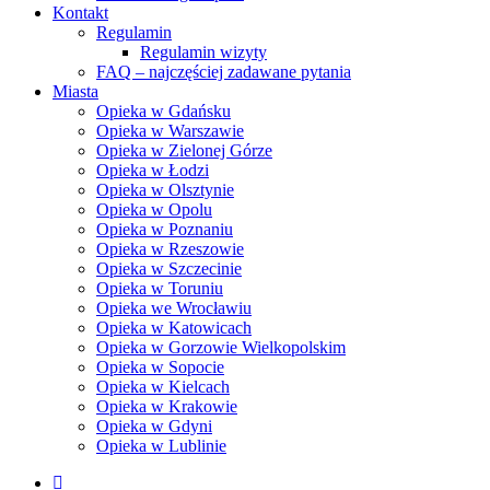
Kontakt
Regulamin
Regulamin wizyty
FAQ – najczęściej zadawane pytania
Miasta
Opieka w Gdańsku
Opieka w Warszawie
Opieka w Zielonej Górze
Opieka w Łodzi
Opieka w Olsztynie
Opieka w Opolu
Opieka w Poznaniu
Opieka w Rzeszowie
Opieka w Szczecinie
Opieka w Toruniu
Opieka we Wrocławiu
Opieka w Katowicach
Opieka w Gorzowie Wielkopolskim
Opieka w Sopocie
Opieka w Kielcach
Opieka w Krakowie
Opieka w Gdyni
Opieka w Lublinie
facebook