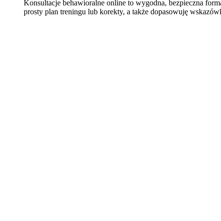
Konsultacje behawioralne online to wygodna, bezpieczna for
prosty plan treningu lub korekty, a także dopasowuję wskazów
Learn
more