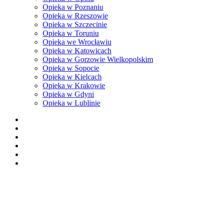
Opieka w Poznaniu
Opieka w Rzeszowie
Opieka w Szczecinie
Opieka w Toruniu
Opieka we Wrocławiu
Opieka w Katowicach
Opieka w Gorzowie Wielkopolskim
Opieka w Sopocie
Opieka w Kielcach
Opieka w Krakowie
Opieka w Gdyni
Opieka w Lublinie
facebook
pinterest
youtube
instagram
tiktok
email