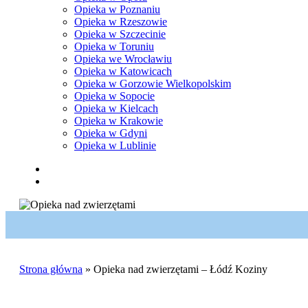
Opieka w Poznaniu
Opieka w Rzeszowie
Opieka w Szczecinie
Opieka w Toruniu
Opieka we Wrocławiu
Opieka w Katowicach
Opieka w Gorzowie Wielkopolskim
Opieka w Sopocie
Opieka w Kielcach
Opieka w Krakowie
Opieka w Gdyni
Opieka w Lublinie
facebook
pinterest
youtube
instagram
tiktok
email
search
Strona główna
»
Opieka nad zwierzętami – Łódź Koziny