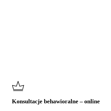
Learn
more
Konsultacje behawioralne – online