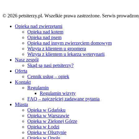
© 2026 petsiterzy.pl. Wszelkie prawa zastrzeżone. Serwis prow
Close
Opieka nad zwierzętami
Menu
Opieka nad kotem
Opieka nad psem
Opieka nad innym zwierzęciem domowym
Wizyta z klientem u groomera
Wizyta z klientem u lekarza weterynarii
Nasz zespół
Skąd są nasi petsiterzy?
Oferta
Cennik usług – opiek
Kontakt
Regulamin
Regulamin wizyty
FAQ – najczęściej zadawane pytania
Miasta
Opieka w Gdańsku
Opieka w Warszawie
Opieka w Zielonej Górze
Opieka w Łodzi
Opieka w Olsztynie
Opieka w Opolu