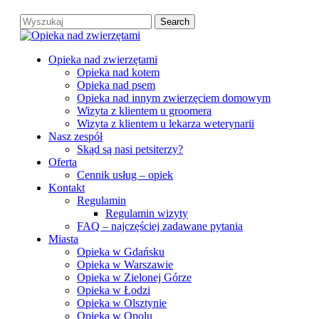
Skip
Search
to
Close
main
Search
content
search
Menu
Opieka nad zwierzętami
Opieka nad kotem
Opieka nad psem
Opieka nad innym zwierzęciem domowym
Wizyta z klientem u groomera
Wizyta z klientem u lekarza weterynarii
Nasz zespół
Skąd są nasi petsiterzy?
Oferta
Cennik usług – opiek
Kontakt
Regulamin
Regulamin wizyty
FAQ – najczęściej zadawane pytania
Miasta
Opieka w Gdańsku
Opieka w Warszawie
Opieka w Zielonej Górze
Opieka w Łodzi
Opieka w Olsztynie
Opieka w Opolu