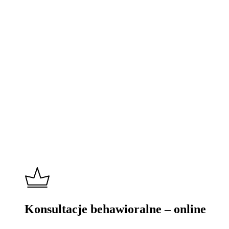
Learn
more
Konsultacje behawioralne – online