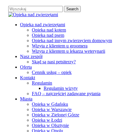
Skip
Search
to
Close
main
Search
content
search
Menu
Opieka nad zwierzętami
Opieka nad kotem
Opieka nad psem
Opieka nad innym zwierzęciem domowym
Wizyta z klientem u groomera
Wizyta z klientem u lekarza weterynarii
Nasz zespół
Skąd są nasi petsiterzy?
Oferta
Cennik usług – opiek
Kontakt
Regulamin
Regulamin wizyty
FAQ – najczęściej zadawane pytania
Miasta
Opieka w Gdańsku
Opieka w Warszawie
Opieka w Zielonej Górze
Opieka w Łodzi
Opieka w Olsztynie
Opieka w Opolu