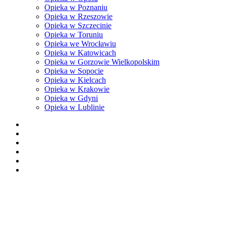
Opieka w Poznaniu
Opieka w Rzeszowie
Opieka w Szczecinie
Opieka w Toruniu
Opieka we Wrocławiu
Opieka w Katowicach
Opieka w Gorzowie Wielkopolskim
Opieka w Sopocie
Opieka w Kielcach
Opieka w Krakowie
Opieka w Gdyni
Opieka w Lublinie
facebook
pinterest
youtube
instagram
tiktok
email