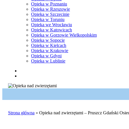
Opieka w Poznaniu
Opieka w Rzeszowie
Opieka w Szczecinie
Opieka w Toruniu
Opieka we Wrocławiu
Opieka w Katowicach
Opieka w Gorzowie Wielkopolskim
Opieka w Sopocie
Opieka w Kielcach
Opieka w Krakowie
Opieka w Gdyni
Opieka w Lublinie
facebook
pinterest
youtube
instagram
tiktok
email
search
Strona główna
»
Opieka nad zwierzętami – Pruszcz Gdański Osi