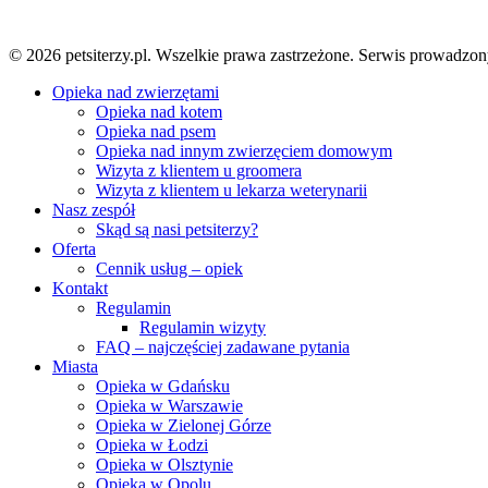
© 2026 petsiterzy.pl. Wszelkie prawa zastrzeżone. Serwis prow
Close
Opieka nad zwierzętami
Menu
Opieka nad kotem
Opieka nad psem
Opieka nad innym zwierzęciem domowym
Wizyta z klientem u groomera
Wizyta z klientem u lekarza weterynarii
Nasz zespół
Skąd są nasi petsiterzy?
Oferta
Cennik usług – opiek
Kontakt
Regulamin
Regulamin wizyty
FAQ – najczęściej zadawane pytania
Miasta
Opieka w Gdańsku
Opieka w Warszawie
Opieka w Zielonej Górze
Opieka w Łodzi
Opieka w Olsztynie
Opieka w Opolu