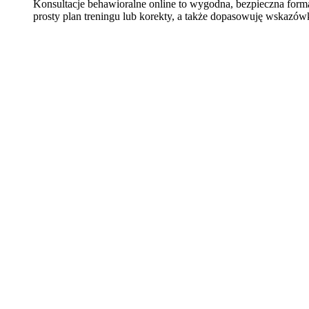
Konsultacje behawioralne online to wygodna, bezpieczna for
prosty plan treningu lub korekty, a także dopasowuję wskazów
Learn
more