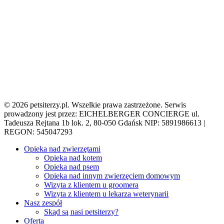
© 2026 petsiterzy.pl. Wszelkie prawa zastrzeżone. Serwis
prowadzony jest przez: EICHELBERGER CONCIERGE ul.
Tadeusza Rejtana 1b lok. 2, 80-050 Gdańsk NIP: 5891986613 |
REGON: 545047293
Close
Opieka nad zwierzętami
Menu
Opieka nad kotem
Opieka nad psem
Opieka nad innym zwierzęciem domowym
Wizyta z klientem u groomera
Wizyta z klientem u lekarza weterynarii
Nasz zespół
Skąd są nasi petsiterzy?
Oferta