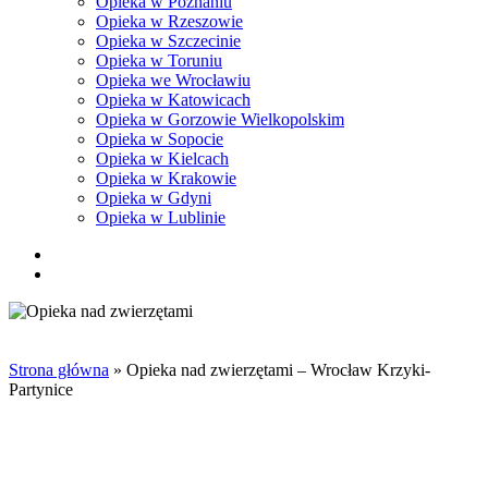
Opieka w Poznaniu
Opieka w Rzeszowie
Opieka w Szczecinie
Opieka w Toruniu
Opieka we Wrocławiu
Opieka w Katowicach
Opieka w Gorzowie Wielkopolskim
Opieka w Sopocie
Opieka w Kielcach
Opieka w Krakowie
Opieka w Gdyni
Opieka w Lublinie
facebook
pinterest
youtube
instagram
tiktok
email
search
Strona główna
»
Opieka nad zwierzętami – Wrocław Krzyki-
Partynice