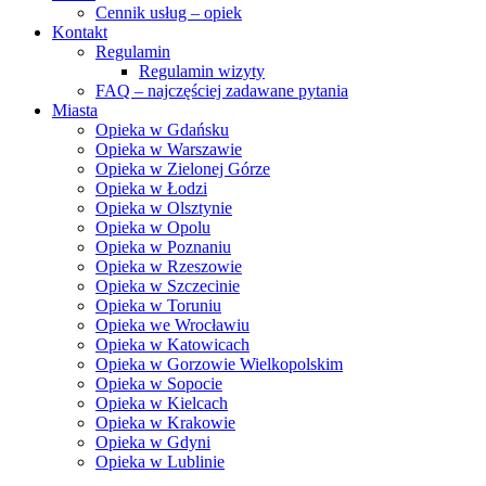
Cennik usług – opiek
Kontakt
Regulamin
Regulamin wizyty
FAQ – najczęściej zadawane pytania
Miasta
Opieka w Gdańsku
Opieka w Warszawie
Opieka w Zielonej Górze
Opieka w Łodzi
Opieka w Olsztynie
Opieka w Opolu
Opieka w Poznaniu
Opieka w Rzeszowie
Opieka w Szczecinie
Opieka w Toruniu
Opieka we Wrocławiu
Opieka w Katowicach
Opieka w Gorzowie Wielkopolskim
Opieka w Sopocie
Opieka w Kielcach
Opieka w Krakowie
Opieka w Gdyni
Opieka w Lublinie