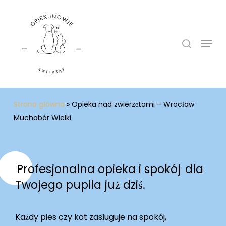
Skip
to
search
main
Menu
content
Strona główna
»
Opieka nad zwierzętami – Wrocław
Muchobór Wielki
Profesjonalna opieka i spokój
dla
Twojego pupila już dziś.
Każdy pies czy kot zasługuje na spokój,