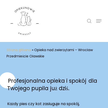
Skip
to
search
main
Menu
content
Strona główna
»
Opieka nad zwierzętami – Wrocław
Przedmieście Oławskie
Profesjonalna opieka i spokój
dla
Twojego pupila już dziś.
Każdy pies czy kot zasługuje na spokój,