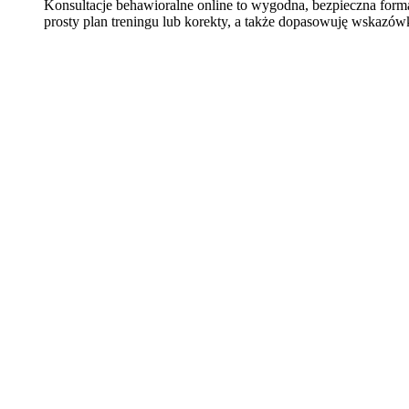
Konsultacje behawioralne online to wygodna, bezpieczna for
prosty plan treningu lub korekty, a także dopasowuję wskazów
Learn
more