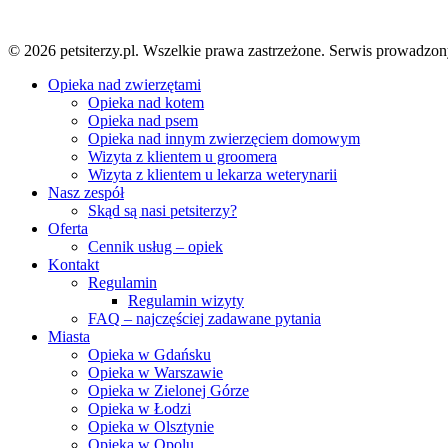
© 2026 petsiterzy.pl. Wszelkie prawa zastrzeżone. Serwis prow
Close
Opieka nad zwierzętami
Menu
Opieka nad kotem
Opieka nad psem
Opieka nad innym zwierzęciem domowym
Wizyta z klientem u groomera
Wizyta z klientem u lekarza weterynarii
Nasz zespół
Skąd są nasi petsiterzy?
Oferta
Cennik usług – opiek
Kontakt
Regulamin
Regulamin wizyty
FAQ – najczęściej zadawane pytania
Miasta
Opieka w Gdańsku
Opieka w Warszawie
Opieka w Zielonej Górze
Opieka w Łodzi
Opieka w Olsztynie
Opieka w Opolu