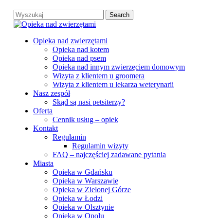
Skip
Search
to
Close
main
Search
content
search
Menu
Opieka nad zwierzętami
Opieka nad kotem
Opieka nad psem
Opieka nad innym zwierzęciem domowym
Wizyta z klientem u groomera
Wizyta z klientem u lekarza weterynarii
Nasz zespół
Skąd są nasi petsiterzy?
Oferta
Cennik usług – opiek
Kontakt
Regulamin
Regulamin wizyty
FAQ – najczęściej zadawane pytania
Miasta
Opieka w Gdańsku
Opieka w Warszawie
Opieka w Zielonej Górze
Opieka w Łodzi
Opieka w Olsztynie
Opieka w Opolu