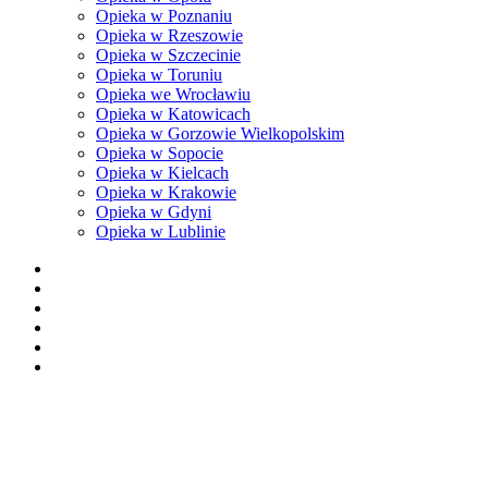
Opieka w Poznaniu
Opieka w Rzeszowie
Opieka w Szczecinie
Opieka w Toruniu
Opieka we Wrocławiu
Opieka w Katowicach
Opieka w Gorzowie Wielkopolskim
Opieka w Sopocie
Opieka w Kielcach
Opieka w Krakowie
Opieka w Gdyni
Opieka w Lublinie
facebook
pinterest
youtube
instagram
tiktok
email