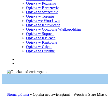
Opieka w Poznaniu
Opieka w Rzeszowie
Opieka w Szczecinie
Opieka w Toruniu
Opieka we Wrocławiu
Opieka w Katowicach
Opieka w Gorzowie Wielkopolskim
Opieka w Sopocie
Opieka w Kielcach
Opieka w Krakowie
Opieka w Gdyni
Opieka w Lublinie
facebook
pinterest
youtube
instagram
tiktok
email
search
Strona główna
»
Opieka nad zwierzętami – Wrocław Stare Miasto