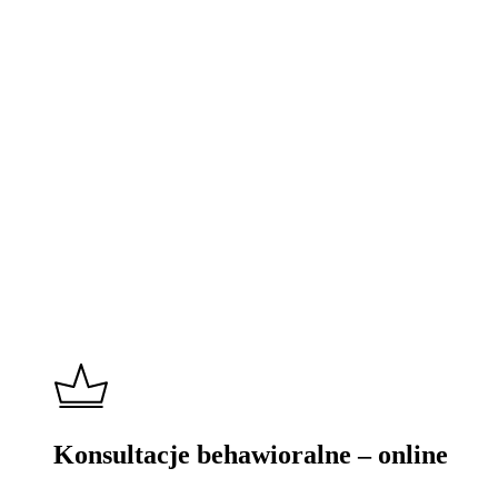
Learn
more
Konsultacje behawioralne – online