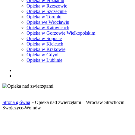
Opieka w Poznaniu
Opieka w Rzeszowie
Opieka w Szczecinie
Opieka w Toruniu
Opieka we Wrocławiu
Opieka w Katowicach
Opieka w Gorzowie Wielkopolskim
Opieka w Sopocie
Opieka w Kielcach
Opieka w Krakowie
Opieka w Gdyni
Opieka w Lublinie
facebook
pinterest
youtube
instagram
tiktok
email
search
Strona główna
»
Opieka nad zwierzętami – Wrocław Strachocin-
Swojczyce-Wojnów