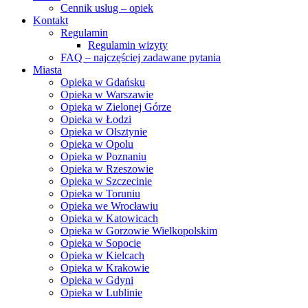
Cennik usług – opiek
Kontakt
Regulamin
Regulamin wizyty
FAQ – najczęściej zadawane pytania
Miasta
Opieka w Gdańsku
Opieka w Warszawie
Opieka w Zielonej Górze
Opieka w Łodzi
Opieka w Olsztynie
Opieka w Opolu
Opieka w Poznaniu
Opieka w Rzeszowie
Opieka w Szczecinie
Opieka w Toruniu
Opieka we Wrocławiu
Opieka w Katowicach
Opieka w Gorzowie Wielkopolskim
Opieka w Sopocie
Opieka w Kielcach
Opieka w Krakowie
Opieka w Gdyni
Opieka w Lublinie