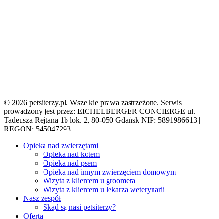
© 2026 petsiterzy.pl. Wszelkie prawa zastrzeżone. Serwis
prowadzony jest przez: EICHELBERGER CONCIERGE ul.
Tadeusza Rejtana 1b lok. 2, 80-050 Gdańsk NIP: 5891986613 |
REGON: 545047293
Close
Opieka nad zwierzętami
Menu
Opieka nad kotem
Opieka nad psem
Opieka nad innym zwierzęciem domowym
Wizyta z klientem u groomera
Wizyta z klientem u lekarza weterynarii
Nasz zespół
Skąd są nasi petsiterzy?
Oferta