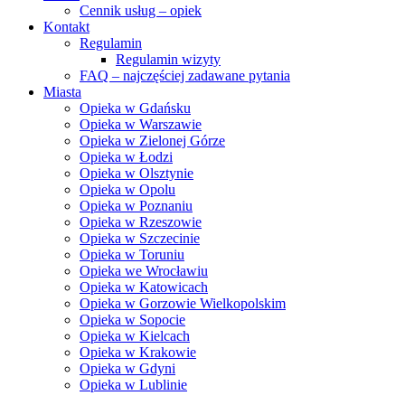
Cennik usług – opiek
Kontakt
Regulamin
Regulamin wizyty
FAQ – najczęściej zadawane pytania
Miasta
Opieka w Gdańsku
Opieka w Warszawie
Opieka w Zielonej Górze
Opieka w Łodzi
Opieka w Olsztynie
Opieka w Opolu
Opieka w Poznaniu
Opieka w Rzeszowie
Opieka w Szczecinie
Opieka w Toruniu
Opieka we Wrocławiu
Opieka w Katowicach
Opieka w Gorzowie Wielkopolskim
Opieka w Sopocie
Opieka w Kielcach
Opieka w Krakowie
Opieka w Gdyni
Opieka w Lublinie