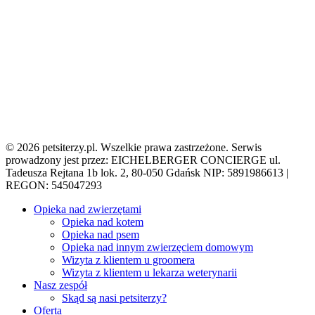
© 2026 petsiterzy.pl. Wszelkie prawa zastrzeżone. Serwis
prowadzony jest przez: EICHELBERGER CONCIERGE ul.
Tadeusza Rejtana 1b lok. 2, 80-050 Gdańsk NIP: 5891986613 |
REGON: 545047293
Close
Opieka nad zwierzętami
Menu
Opieka nad kotem
Opieka nad psem
Opieka nad innym zwierzęciem domowym
Wizyta z klientem u groomera
Wizyta z klientem u lekarza weterynarii
Nasz zespół
Skąd są nasi petsiterzy?
Oferta