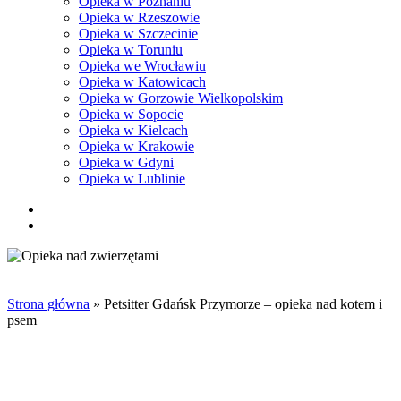
Opieka w Poznaniu
Opieka w Rzeszowie
Opieka w Szczecinie
Opieka w Toruniu
Opieka we Wrocławiu
Opieka w Katowicach
Opieka w Gorzowie Wielkopolskim
Opieka w Sopocie
Opieka w Kielcach
Opieka w Krakowie
Opieka w Gdyni
Opieka w Lublinie
facebook
pinterest
youtube
instagram
tiktok
email
search
Strona główna
»
Petsitter Gdańsk Przymorze – opieka nad kotem i
psem