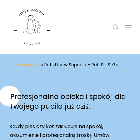
Skip
to
search
main
Menu
content
Strona główna
»
Petsitter w Sopocie – Pet, Sit & Go
Profesjonalna opieka i spokój
dla
Twojego pupila już dziś.
Każdy pies czy kot zasługuje na spokój,
zrozumienie i profesjonalną troskę. Umów