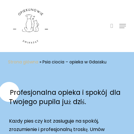
Skip
to
search
main
Menu
content
Strona główna
»
Psia ciocia – opieka w Gdańsku
Profesjonalna opieka i spokój
dla
Twojego pupila już dziś.
Każdy pies czy kot zasługuje na spokój,
zrozumienie i profesjonalną troskę. Umów