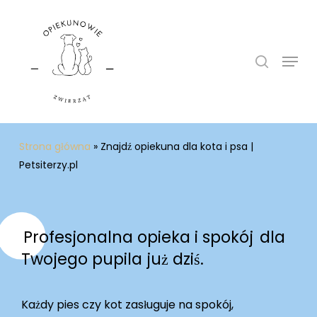
Skip
to
search
main
Menu
content
Strona główna
»
Znajdź opiekuna dla kota i psa |
Petsiterzy.pl
Profesjonalna opieka i spokój
dla
Twojego pupila już dziś.
Każdy pies czy kot zasługuje na spokój,