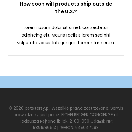
How soon will products ship outside
the U.S.?
Lorem ipsum dolor sit amet, consectetur
adipiscing elit. Mauris facilisis lorem sed nisl
vulputate varius. Integer quis fermentum enim.
© 2026 petsiterzy.pl. Wszelkie prawa zastrzeżone. Serwis
prowadzony jest przez: EICHELBERGER CONCIERGE ul.
Tadeusza Rejtana 1b lok. 2, 80-050 Gdańsk NIP:
5891986613 | REGON: 545047293