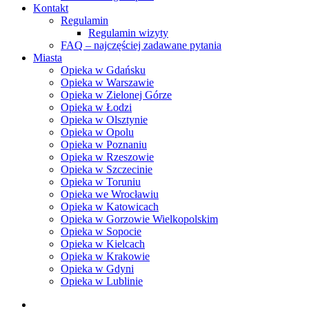
Kontakt
Regulamin
Regulamin wizyty
FAQ – najczęściej zadawane pytania
Miasta
Opieka w Gdańsku
Opieka w Warszawie
Opieka w Zielonej Górze
Opieka w Łodzi
Opieka w Olsztynie
Opieka w Opolu
Opieka w Poznaniu
Opieka w Rzeszowie
Opieka w Szczecinie
Opieka w Toruniu
Opieka we Wrocławiu
Opieka w Katowicach
Opieka w Gorzowie Wielkopolskim
Opieka w Sopocie
Opieka w Kielcach
Opieka w Krakowie
Opieka w Gdyni
Opieka w Lublinie
facebook