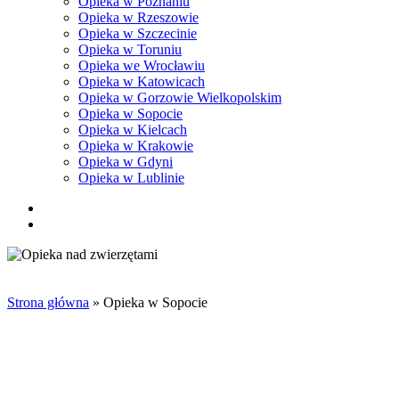
Opieka w Poznaniu
Opieka w Rzeszowie
Opieka w Szczecinie
Opieka w Toruniu
Opieka we Wrocławiu
Opieka w Katowicach
Opieka w Gorzowie Wielkopolskim
Opieka w Sopocie
Opieka w Kielcach
Opieka w Krakowie
Opieka w Gdyni
Opieka w Lublinie
facebook
pinterest
youtube
instagram
tiktok
email
search
Strona główna
»
Opieka w Sopocie