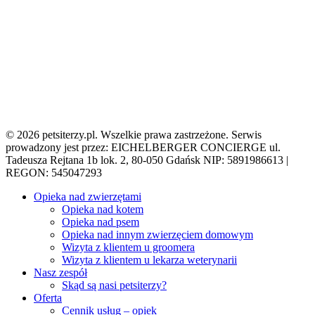
© 2026 petsiterzy.pl. Wszelkie prawa zastrzeżone. Serwis
prowadzony jest przez: EICHELBERGER CONCIERGE ul.
Tadeusza Rejtana 1b lok. 2, 80-050 Gdańsk NIP: 5891986613 |
REGON: 545047293
Close
Opieka nad zwierzętami
Menu
Opieka nad kotem
Opieka nad psem
Opieka nad innym zwierzęciem domowym
Wizyta z klientem u groomera
Wizyta z klientem u lekarza weterynarii
Nasz zespół
Skąd są nasi petsiterzy?
Oferta
Cennik usług – opiek