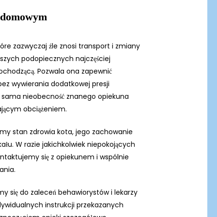
m domowym
óre zazwyczaj źle znosi transport i zmiany
aszych podopiecznych najczęściej
chodzącą. Pozwala ona zapewnić
bez wywierania dodatkowej presji
 a sama nieobecność znanego opiekuna
zającym obciążeniem.
my stan zdrowia kota, jego zachowanie
łu. W razie jakichkolwiek niepokojących
ntaktujemy się z opiekunem i wspólnie
ania.
my się do zaleceń behawiorystów i lekarzy
ndywidualnych instrukcji przekazanych