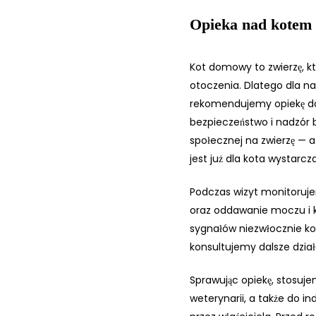
Opieka nad kote
Kot domowy to zwierzę, kt
otoczenia. Dlatego dla n
rekomendujemy opiekę do
bezpieczeństwo i nadzór 
społecznej na zwierzę —
jest już dla kota wystarc
Podczas wizyt monitoruje
oraz oddawanie moczu i ka
sygnałów niezwłocznie ko
konsultujemy dalsze dział
Sprawując opiekę, stosuje
weterynarii, a także do i