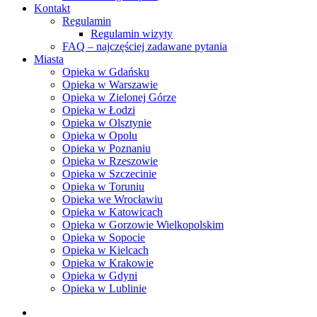
Kontakt
Regulamin
Regulamin wizyty
FAQ – najczęściej zadawane pytania
Miasta
Opieka w Gdańsku
Opieka w Warszawie
Opieka w Zielonej Górze
Opieka w Łodzi
Opieka w Olsztynie
Opieka w Opolu
Opieka w Poznaniu
Opieka w Rzeszowie
Opieka w Szczecinie
Opieka w Toruniu
Opieka we Wrocławiu
Opieka w Katowicach
Opieka w Gorzowie Wielkopolskim
Opieka w Sopocie
Opieka w Kielcach
Opieka w Krakowie
Opieka w Gdyni
Opieka w Lublinie
facebook