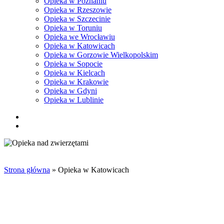
Opieka w Poznaniu
Opieka w Rzeszowie
Opieka w Szczecinie
Opieka w Toruniu
Opieka we Wrocławiu
Opieka w Katowicach
Opieka w Gorzowie Wielkopolskim
Opieka w Sopocie
Opieka w Kielcach
Opieka w Krakowie
Opieka w Gdyni
Opieka w Lublinie
facebook
pinterest
youtube
instagram
tiktok
email
search
Strona główna
»
Opieka w Katowicach