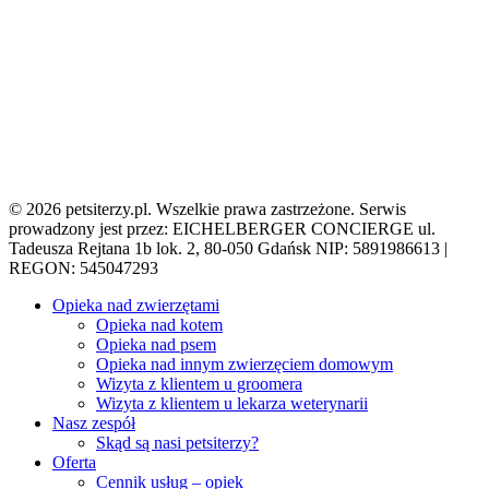
© 2026 petsiterzy.pl. Wszelkie prawa zastrzeżone. Serwis
prowadzony jest przez: EICHELBERGER CONCIERGE ul.
Tadeusza Rejtana 1b lok. 2, 80-050 Gdańsk NIP: 5891986613 |
REGON: 545047293
Close
Opieka nad zwierzętami
Menu
Opieka nad kotem
Opieka nad psem
Opieka nad innym zwierzęciem domowym
Wizyta z klientem u groomera
Wizyta z klientem u lekarza weterynarii
Nasz zespół
Skąd są nasi petsiterzy?
Oferta
Cennik usług – opiek