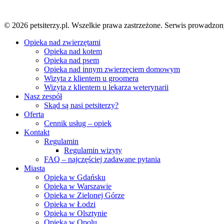
© 2026 petsiterzy.pl. Wszelkie prawa zastrzeżone. Serwis prow
Close
Opieka nad zwierzętami
Menu
Opieka nad kotem
Opieka nad psem
Opieka nad innym zwierzęciem domowym
Wizyta z klientem u groomera
Wizyta z klientem u lekarza weterynarii
Nasz zespół
Skąd są nasi petsiterzy?
Oferta
Cennik usług – opiek
Kontakt
Regulamin
Regulamin wizyty
FAQ – najczęściej zadawane pytania
Miasta
Opieka w Gdańsku
Opieka w Warszawie
Opieka w Zielonej Górze
Opieka w Łodzi
Opieka w Olsztynie
Opieka w Opolu