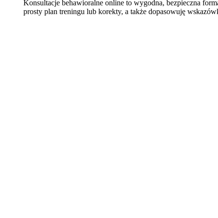
Konsultacje behawioralne online to wygodna, bezpieczna for
prosty plan treningu lub korekty, a także dopasowuję wskazów
Learn
more