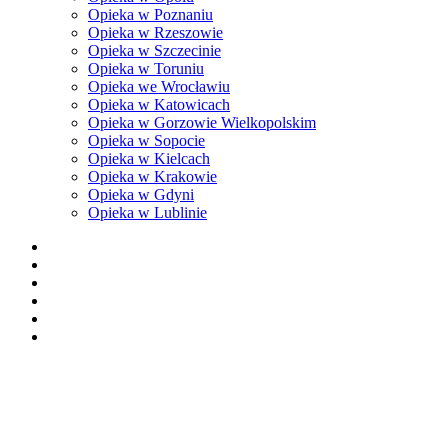
Opieka w Poznaniu
Opieka w Rzeszowie
Opieka w Szczecinie
Opieka w Toruniu
Opieka we Wrocławiu
Opieka w Katowicach
Opieka w Gorzowie Wielkopolskim
Opieka w Sopocie
Opieka w Kielcach
Opieka w Krakowie
Opieka w Gdyni
Opieka w Lublinie
facebook
pinterest
youtube
instagram
tiktok
email