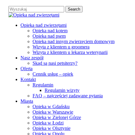
Skip
Search
to
Close
main
Search
content
search
Menu
Opieka nad zwierzętami
Opieka nad kotem
Opieka nad psem
Opieka nad innym zwierzęciem domowym
Wizyta z klientem u groomera
Wizyta z klientem u lekarza weterynarii
Nasz zespół
Skąd są nasi petsiterzy?
Oferta
Cennik usług – opiek
Kontakt
Regulamin
Regulamin wizyty
FAQ – najczęściej zadawane pytania
Miasta
Opieka w Gdańsku
Opieka w Warszawie
Opieka w Zielonej Górze
Opieka w Łodzi
Opieka w Olsztynie
Opieka w Opolu