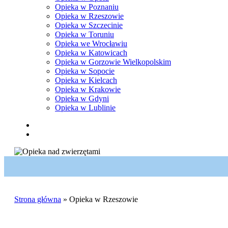
Opieka w Poznaniu
Opieka w Rzeszowie
Opieka w Szczecinie
Opieka w Toruniu
Opieka we Wrocławiu
Opieka w Katowicach
Opieka w Gorzowie Wielkopolskim
Opieka w Sopocie
Opieka w Kielcach
Opieka w Krakowie
Opieka w Gdyni
Opieka w Lublinie
facebook
pinterest
youtube
instagram
tiktok
email
search
Strona główna
»
Opieka w Rzeszowie