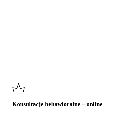
Learn
more
Konsultacje behawioralne – online