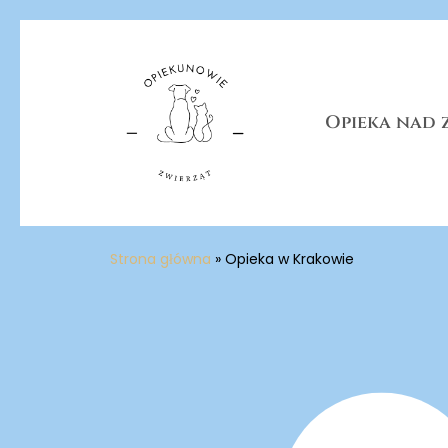
Skip
to
main
content
Opieka nad 
Strona główna
»
Opieka w Krakowie