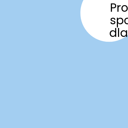
Pro
sp
dla