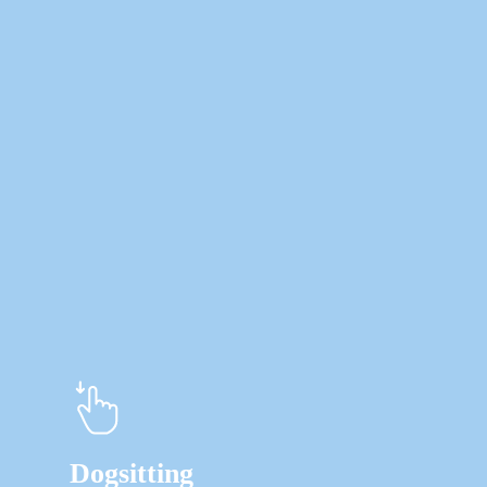
Learn
more
Dogsitting