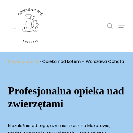
Skip
to
search
main
Menu
content
Strona główna
»
Opieka nad kotem – Warszawa Ochota
Profesjonalna opieka nad
zwierzętami
Niezależnie od tego, czy mieszkasz na Mokotowie,