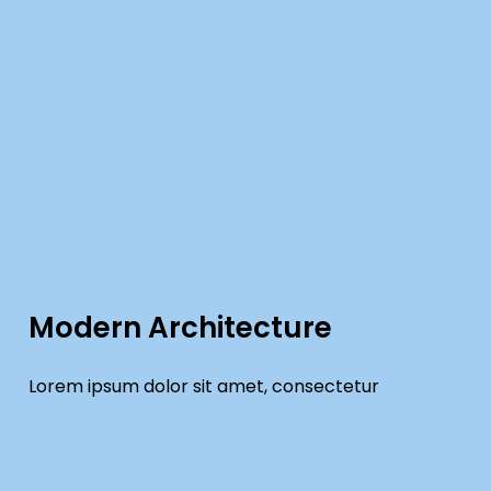
Modern Architecture
Lorem ipsum dolor sit amet, consectetur
adipiscing elit. Ut elit tellus, luctus nec ullamcorper
mattis, pulvinar dapibus leo. Lorem ipsum dolor sit
amet, consectetur adipiscing elit.