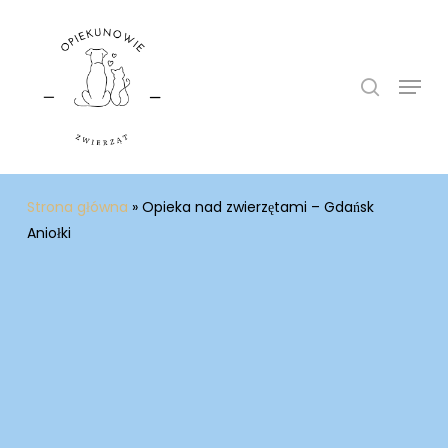
Skip
to
search
main
Menu
content
Strona główna
»
Opieka nad zwierzętami – Gdańsk
Aniołki