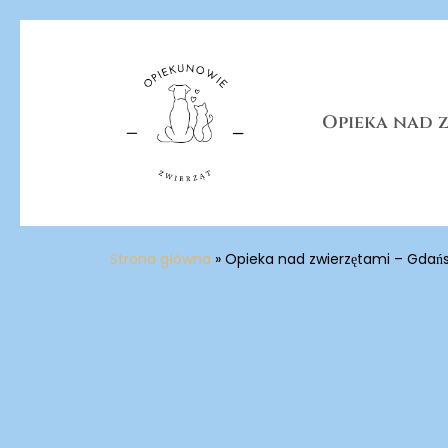
Skip
to
main
content
Opieka nad 
Strona główna
»
Opieka nad zwierzętami – Gdań