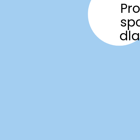
Pro
sp
dla