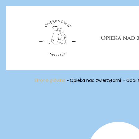
Skip
to
main
content
Opieka nad 
Strona główna
»
Opieka nad zwierzętami – Gdańs