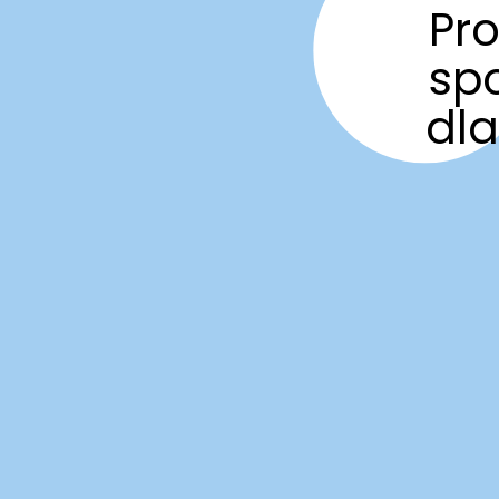
Pro
sp
dla