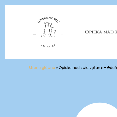
Skip
to
main
content
Opieka nad 
Strona główna
»
Opieka nad zwierzętami – Gdań