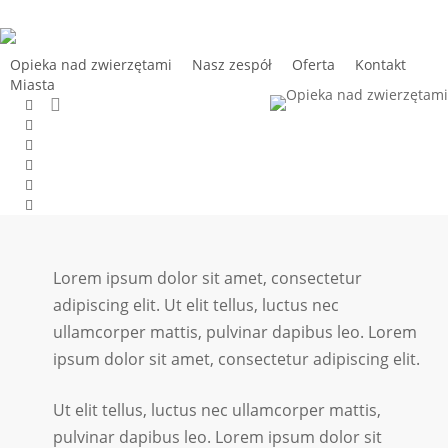
Skip
to
main
Opieka nad zwierzętami
Nasz zespół
Oferta
Kontakt
Miasta
content
search
facebook
Strona główna
»
Opieka nad zwierzętami – Gdańsk Przeróbka
pinterest
youtube
instagram
tiktok
email
Lorem ipsum dolor sit amet, consectetur
adipiscing elit. Ut elit tellus, luctus nec
ullamcorper mattis, pulvinar dapibus leo. Lorem
ipsum dolor sit amet, consectetur adipiscing elit.
Ut elit tellus, luctus nec ullamcorper mattis,
pulvinar dapibus leo. Lorem ipsum dolor sit