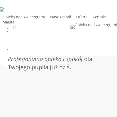
Skip
to
main
Opieka nad zwierzętami
Nasz zespół
Oferta
Kontakt
Miasta
content
search
facebook
Strona główna
»
Opieka nad zwierzętami w Borowcu
pinterest
youtube
instagram
tiktok
email
Profesjonalna opieka i spokój
dla
Twojego pupila już dziś.