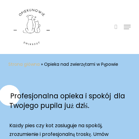
Skip
to
search
main
Menu
content
Strona główna
»
Opieka nad zwierzętami w Pępowie
Profesjonalna opieka i spokój
dla
Twojego pupila już dziś.
Każdy pies czy kot zasługuje na spokój,
zrozumienie i profesjonalną troskę. Umów