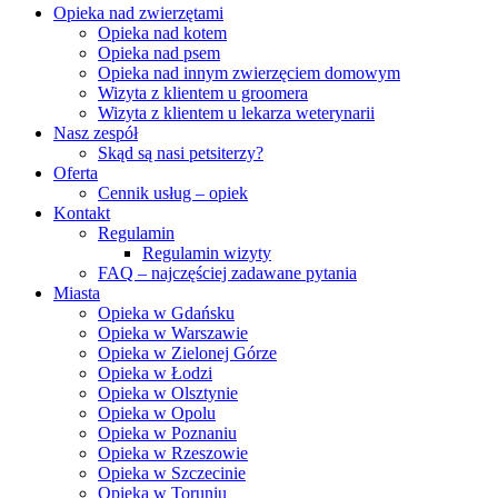
Close
Opieka nad zwierzętami
Menu
Opieka nad kotem
Opieka nad psem
Opieka nad innym zwierzęciem domowym
Wizyta z klientem u groomera
Wizyta z klientem u lekarza weterynarii
Nasz zespół
Skąd są nasi petsiterzy?
Oferta
Cennik usług – opiek
Kontakt
Regulamin
Regulamin wizyty
FAQ – najczęściej zadawane pytania
Miasta
Opieka w Gdańsku
Opieka w Warszawie
Opieka w Zielonej Górze
Opieka w Łodzi
Opieka w Olsztynie
Opieka w Opolu
Opieka w Poznaniu
Opieka w Rzeszowie
Opieka w Szczecinie
Opieka w Toruniu