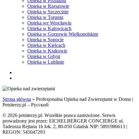
Opieka w Poznaniu
Opieka w Rzeszowie
Opieka w Szczecinie
Opieka w Toruniu
Opieka we Wrocławiu
Opieka w Katowicach
Opieka w Gorzowie Wielkopolskim
Opieka w Sopocie
Opieka w Kielcach
Opieka w Krakowie
Opieka w Gdyni
Opieka w Lublinie
facebook
pinterest
youtube
instagram
tiktok
email
search
Strona główna
»
Profesjonalna Opieka nad Zwierzętami w Domu |
Petsiterzy.pl – Русский
© 2026 petsiterzy.pl. Wszelkie prawa zastrzeżone. Serwis
prowadzony jest przez: EICHELBERGER CONCIERGE ul.
Tadeusza Rejtana 1b lok. 2, 80-050 Gdańsk NIP: 5891986613 |
REGON: 545047293